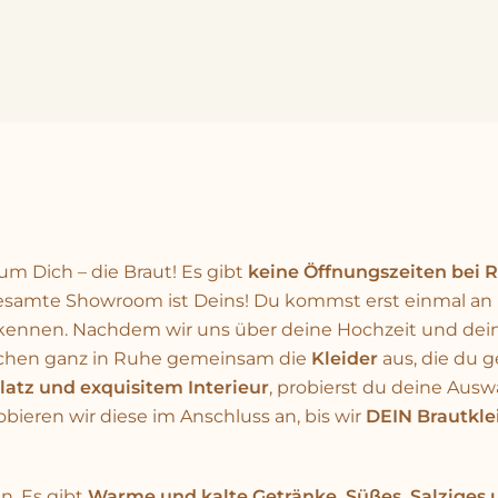
um Dich – die Braut! Es gibt
keine Öffnungszeiten bei R
gesamte Showroom ist Deins! Du kommst erst einmal an
s kennen. Nachdem wir uns über deine Hochzeit und de
r suchen ganz in Ruhe gemeinsam die
Kleider
aus, die du 
Platz und exquisitem Interieur
, probierst du deine Ausw
ieren wir diese im Anschluss an, bis wir
DEIN Brautkle
n. Es gibt
Warme und kalte Getränke, Süßes, Salziges 