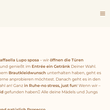
affaella Lupo sposa
– wir
öffnen die Türen
 und genießt im
Entrée ein Getränk
Deiner Wahl.
inem
Brautkleidwunsch
unterhalten haben, geht es
gerne anprobieren möchtest. Danach geht es in den
ahl an! Ganz
in Ruhe-no stress, just fun
! Wenn wir –
id
gefunden haben Alle deine Mädels und Jungs
und natürlich Prosecco.