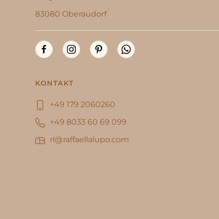
83080 Oberaudorf
KONTAKT
+49 179 2060260
+49 8033 60 69 099
rl@raffaellalupo.com