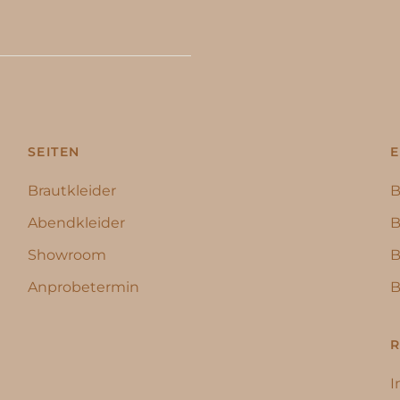
SEITEN
E
Brautkleider
B
Abendkleider
B
Showroom
B
Anprobetermin
B
R
I