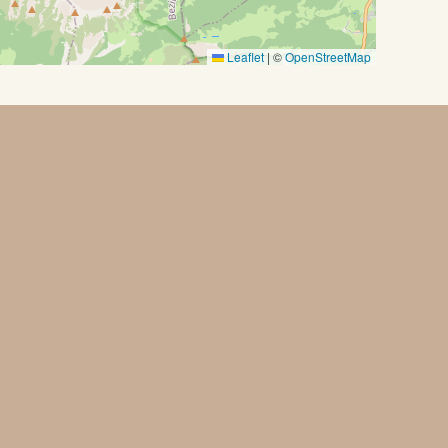
Leaflet
|
©
OpenStreetMap