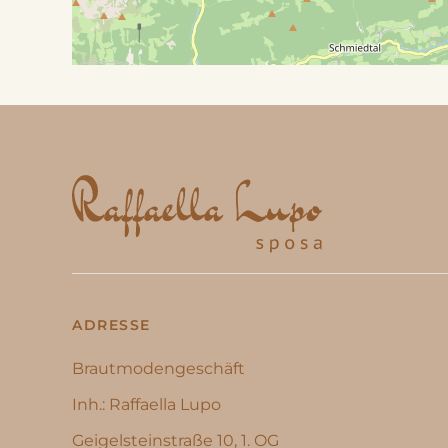
ADRESSE
Brautmodengeschäft
Inh.: Raffaella Lupo
Geigelsteinstraße 10, 1. OG