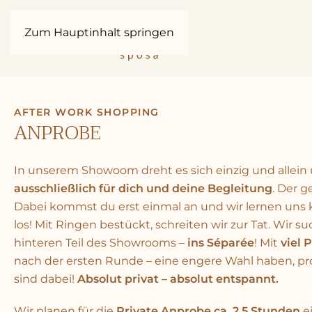
Zum Hauptinhalt springen
AFTER WORK SHOPPING
ANPROBE
In unserem Showoom dreht es sich einzig und allein 
ausschließlich für dich und deine Begleitung
. Der 
Dabei kommst du erst einmal an und wir lernen un
los! Mit Ringen bestückt, schreiten wir zur Tat. Wi
hinteren Teil des Showrooms –
ins Séparée
! Mit
viel 
nach der ersten Runde – eine engere Wahl haben, prob
sind dabei!
Absolut privat – absolut entspannt.
Wir planen für die
Private Anprobe ca. 2,5 Stunden
ei